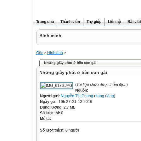
Trang chủ
Thành viên
Trợ giúp
Liên hệ
Bài viết
Bình minh
Gốc
>
Hinh ảnh
>
Những giây phút ở bên con gái
Những giây phút ở bên con gái
(
Tài liệu chưa được thẩm định
)
Nguồn:
Người gửi:
Nguyễn Thị Chung
(
trang riêng
)
Ngày gửi:
16h:27' 21-12-2016
Dung lượng:
2.7 MB
Số lượt tải:
0
Mô tả:
Số lượt thích:
0 người