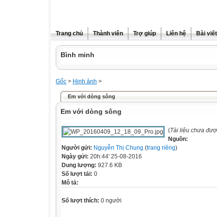
Trang chủ
Thành viên
Trợ giúp
Liên hệ
Bài viết
Bình minh
Gốc
>
Hinh ảnh
>
Em với dòng sông
Em với dòng sông
(
Tài liệu chưa đượ
Nguồn:
Người gửi:
Nguyễn Thị Chung
(
trang riêng
)
Ngày gửi:
20h:44' 25-08-2016
Dung lượng:
927.6 KB
Số lượt tải:
0
Mô tả:
Số lượt thích:
0 người